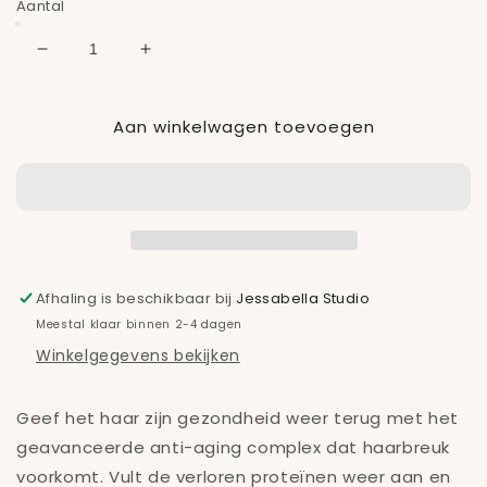
Aantal
Aantal
Aantal
verlagen
verhogen
voor
voor
Aan winkelwagen toevoegen
L&#39;ANZA
L&#39;ANZA
HEALING
HEALING
STRENGTH
STRENGTH
HAIR
HAIR
PACK
PACK
Afhaling is beschikbaar bij
Jessabella Studio
Meestal klaar binnen 2-4 dagen
Winkelgegevens bekijken
Geef het haar zijn gezondheid weer terug met het
geavanceerde anti-aging complex dat haarbreuk
voorkomt. Vult de verloren proteïnen weer aan en