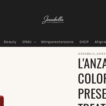
Beauty
SPMU
Wimperextensions
SHOP
Afspr
JESSABELLA_HAIRA
L'ANZ
COLO
PRES