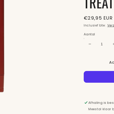
TREA
Normale
€29,95 EUR
prijs
Inclusief btw.
Ver
Aantal
Aantal
verlagen
voor
Aa
L&#39;ANZ
HEALING
COLOR
CARECOL
PRESERVI
TRAUMA
TREATMEN
Afhaling is be
Meestal klaar