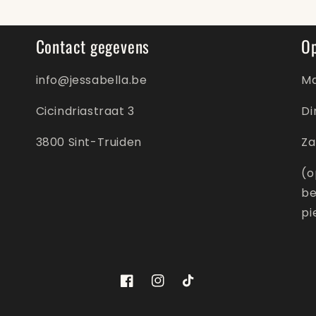
Contact gegevens
O
info@jessabella.be
Ma
Cicindriastraat 3
Di
3800 Sint-Truiden
Za
(o
be
pi
Facebook
Instagram
TikTok