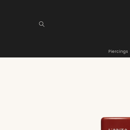
Meteen
naar de
content
Piercings
Ga direct naar
productinformatie