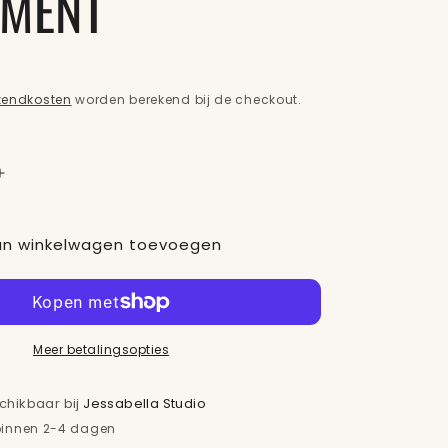
TMENT
zendkosten
worden berekend bij de checkout.
Aantal
verhogen
voor
n winkelwagen toevoegen
A
L&#39;ANZA
HEALING
COLOR
OR
CARECOLOR
NG
PRESERVING
TRAUMA
Meer betalingsopties
T
TREATMENT
schikbaar bij
Jessabella Studio
 binnen 2-4 dagen