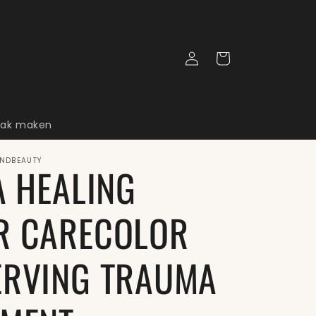
Inloggen
Winkelwagen
aak maken
NDBEAUTY
A HEALING
R CARECOLOR
ERVING TRAUMA