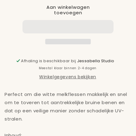
voor
voor
Aan winkelwagen
Hyaluronic
Hyaluronic
toevoegen
Self-
Self-
Tan
Tan
Spray
Spray
+
+
Glove
Glove
Afhaling is beschikbaar bij
Jessabella Studio
Meestal klaar binnen 2-4 dagen
Winkelgegevens bekijken
Perfect om die witte melkflessen makkelijk en snel
om te toveren tot aantrekkelijke bruine benen en
dat op een veilige manier zonder schadelijke UV-
stralen.
Inhoud: