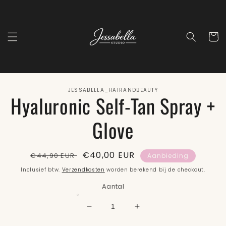
Meteen
naar de
content
Winkelwa
 direct naar
JESSABELLA_HAIRANDBEAUTY
Hyaluronic Self-Tan Spray +
roductinformatie
Glove
Normale
Aanbiedingsprijs
€40,00 EUR
€44,90 EUR
Aanbieding
prijs
Inclusief btw.
Verzendkosten
worden berekend bij de checkout.
Aantal
Aantal
Aantal
verlagen
verhogen